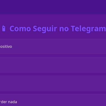
📱 Como Seguir no Telegram
ositivo
erder nada