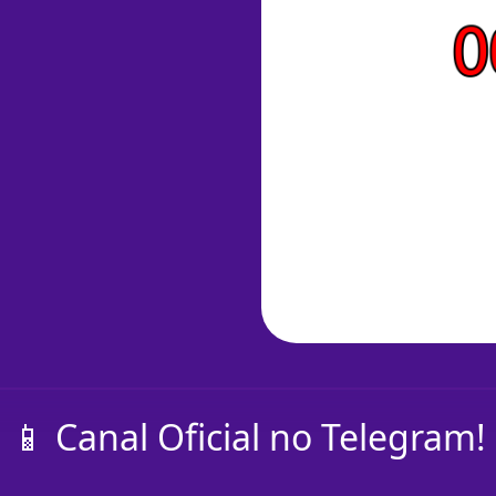
📱 Canal Oficial no Telegram!