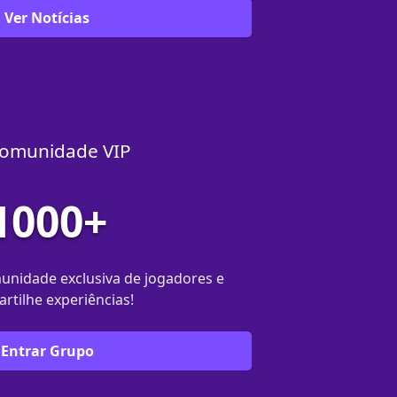
Ver Notícias
Comunidade VIP
1000+
unidade exclusiva de jogadores e
rtilhe experiências!
Entrar Grupo