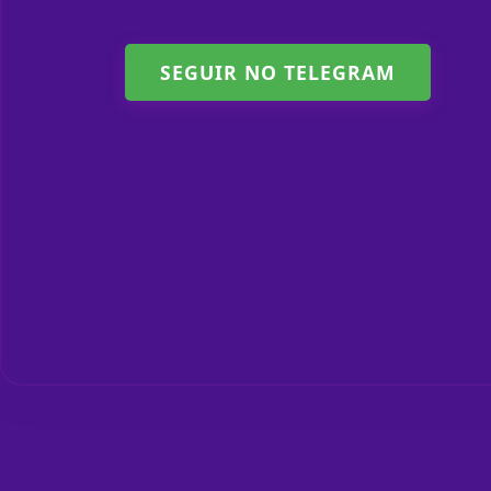
SEGUIR NO TELEGRAM