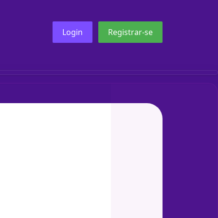
Login
Registrar-se