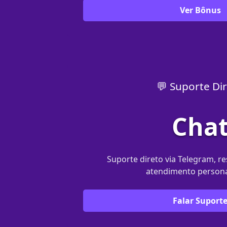
Ver Bônus
💬 Suporte Di
Cha
Suporte direto via Telegram, r
atendimento persona
Falar Suport