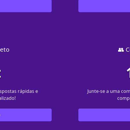
reto
👥 
t
espostas rápidas e
Junte-se a uma com
lizado!
compa
e