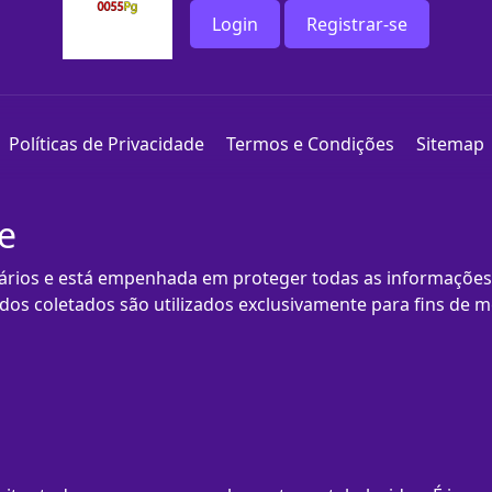
Login
Registrar-se
Políticas de Privacidade
Termos e Condições
Sitemap
de
uários e está empenhada em proteger todas as informações
os coletados são utilizados exclusivamente para fins de m