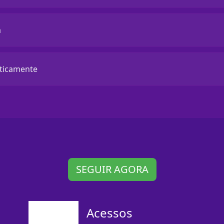
a
aticamente
SEGUIR AGORA
Acessos